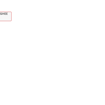
ное
БНЕЕ