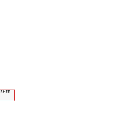
о
м
БНЕЕ