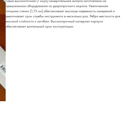
Одна высокоточная (1 мм/м) измерительная ампула изготовлена на
прецизионном оборудовании из ударопрочного акрила. Увеличенная
толщина стенок (1,75 мм) обеспечивает высокую надежность измерений и
увеличивает срок службы инструмента в несколько раз. Ребро жесткости для
высокой стойкости к изгибам. Высокопрочный материал корпуса
обеспечивает длительный срок эксплуатации.
о