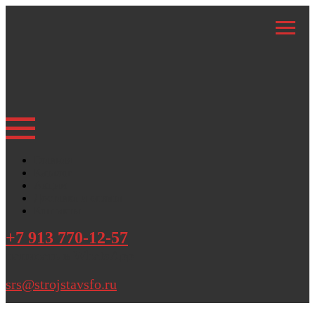
Главная
Каталог
Акции
Доставка и оплата
Контакты
+7 913 770-12-57
написать в WhatsApp
srs@strojstavsfo.ru