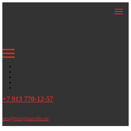
Главная
Каталог
Акции
Доставка и оплата
Контакты
+7 913 770-12-57
написать в WhatsApp
srs@strojstavsfo.ru