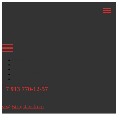
Главная
Каталог
Акции
Доставка и оплата
Контакты
+7 913 770-12-57
написать в WhatsApp
srs@strojstavsfo.ru