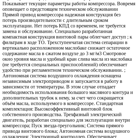
Показывает текущие параметры работы компрессора. Вовремя
оповещает о предстоящем техническом обслуживании
Прямой привод компрессора надежная конструкция без
потерь производительности с длительным сроком
эксплуатации. Нет потерь КПД со временем, не требуется
замена и обслуживание. Специально разработанная
компактная конструкция винтовой пары облегчает доступ ; к
фильтрам в ходе ТО. Трехступенчатая система сепарации в
вертикально расположенном маслобаке снижает остаточное
содержание масла в сжатом воздухе до 3 мг/м3 Смотровое
окно уровня масла и удобный кран слива масла из маслобака
(не требуется специальных приспособлений) обеспечивает
удобство при регламентном техническом обслуживании. ;
Автономная система воздушного охлаждения оснащена
независимым электроприводом и запускается в работу в
зависимости от температуры. В этом случае отпадает
необходимость использования большого масляного контура и
дополнительных трубок к нему, за счет чего сокращается
объём масла, используемого в компрессоре. Стандартная
комплектация: Высокоэффективный винтовой блок
собственного производства. Трехфазный электрический
двигатель, разработан специально для эксплуатации внутри
компрессора; Пуск звезда-треугольник; Система прямого
привода винтового блока; Автономная система воздушного
охлаждения; Электронный контроллер. Обеспечивает