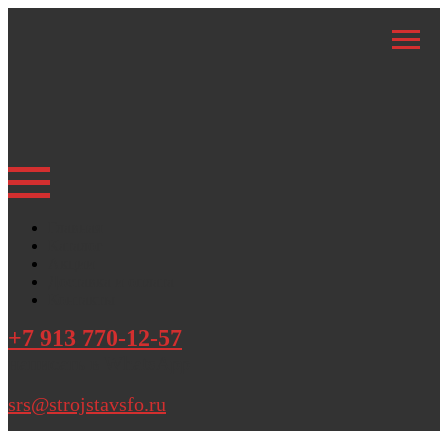
Главная
Каталог
Акции
Доставка и оплата
Контакты
+7 913 770-12-57
написать в WhatsApp
srs@strojstavsfo.ru