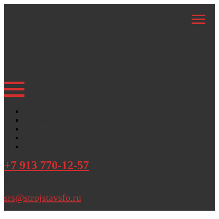
Главная
Каталог
Акции
Доставка и оплата
Контакты
+7 913 770-12-57
написать в WhatsApp
srs@strojstavsfo.ru