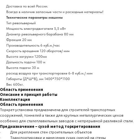
Доставка по всей России.
Всегда в наличие запасные части и расходные материалы!
Технические параметры машины
Тип револьверный
Мощность электродвигателя 5,5 кВт
Диаметр револьверного барабана 80 мм
Фракция 20 мм
Производительность 6 куб.м./час
Скорость вращения 120 оборотов/ мин
Высота загрузки 1200мм
Дальность подачи 100 м
Высота подачи 30 м
расход воздуха при транспортировке 6-8 куб.м./ мин
Габариты (Д*Ш*В), мм 1400*750*1100
Вес 600кг.
Область применения
Описание и принцип работы
Комплектация
Область применения
Торкрет-установка предназначена для строителей транспортных
сооружений, тоннелей а также для крупных металлургических цехов
особенно для сталеплавильных заводов с непрерывной разливкой стали.
Предназначение – сухой метод торкретирования
· Для укрепления стен строительных объектов
· Транспортировки и нанесения сухих смесей на стены