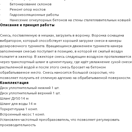
· Бетонирование склонов
· Ремонт опор мостов
· Гидроизоляционные работы
· Нанесение огнеупорных бетонов на стены сталеплавительных ковшей
Описание и принцип работы
Смесь, поставляемую в мешках, загрузить в воронку. Воронка оснащена
вибратором, который способствует хорошей загрузке смеси в камеры
дозировочного турникета. Вращающимся движением турникета камера
заполненная смесью поступает в позицию, в которой её сжатый воздух
толкатет в эжектор. В эжекторе смесь следующим воздухом проталкивается
через транспортный шланг в цемент-пушку, где идёт увлажнение сухой смеси
распыленной водой и после этого смесь бросает на бетоном
обрабатываемое место. Смесь наносится большой скоростью, что
позволяет получить её отличную адгезию на обрабатываемой поверхности.
Комплектация
Диск уплотнительный нижний 1 шт.
Диск уплотнительный верхний 1 шт.
Шланг ДУ50 14 м
Шланг для воды 14 м
Торкрет-пушка 1 комп.
Встроенный насос 1 комп.
Установлен частотный преобразователь, что позволяет регулировать
производительность