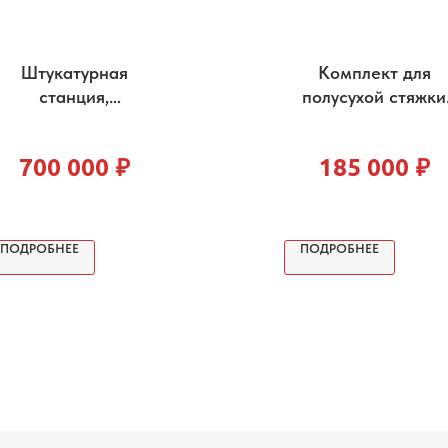
Штукатурная
Комплект для
станция,
полусухой стяжки
растворонасос СРС
СРС 120
L6 Lifan бензиновый
700 000
₽
185 000
₽
ПОДРОБНЕЕ
ПОДРОБНЕЕ