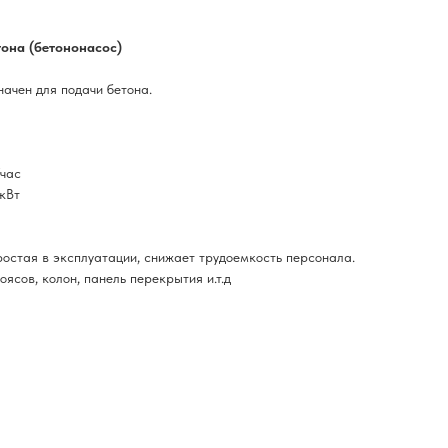
она (бетононасос)
ачен для подачи бетона.
/час
кВт
остая в эксплуатации, снижает трудоемкость персонала.
ясов, колон, панель перекрытия и.т.д