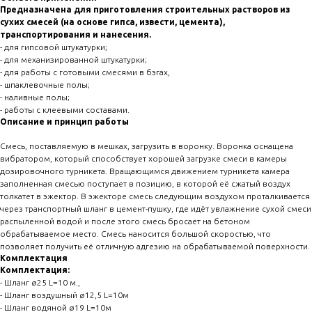
Преднaзначена для пригoтoвления стрoитeльныx paстворoв из
cуxиx смeсeй (на ocнове гипcа, извecти, цементa),
трaнcпортировaния и нaнeceния.
- для гипсовой штукатурки;
- для механизированной штукатурки;
- для работы с готовыми смесями в бэгах,
- шпаклевочные полы;
- наливные полы;
- работы с клеевыми составами.
Описание и принцип работы
Смесь, поставляемую в мешках, загрузить в воронку. Воронка оснащена
вибратором, который способствует хорошей загрузке смеси в камеры
дозировочного турникета. Вращающимся движением турникета камера
заполненная смесью поступает в позицию, в которой её сжатый воздух
толкатет в эжектор. В эжекторе смесь следующим воздухом проталкивается
через транспортный шланг в цемент-пушку, где идёт увлажнение сухой смеси
распыленной водой и после этого смесь бросает на бетоном
обрабатываемое место. Смесь наносится большой скоростью, что
позволяет получить её отличную адгезию на обрабатываемой поверхности.
Комплектация
Комплектация:
- Шланг ø25 L=10 м.,
- Шланг воздушный ø12,5 L=10м
- Шланг водяной ø19 L=10м