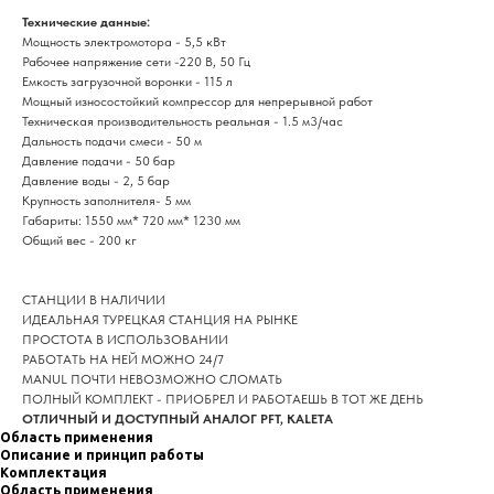
Технические данные:
Мощность электромотора - 5,5 кВт
Рабочее напряжение сети -220 В, 50 Гц
Емкость загрузочной воронки - 115 л
Мощный износостойкий компрессор для непрерывной работ
Техническая производительность реальная - 1.5 м3/час
Дальность подачи смеси - 50 м
Давление подачи - 50 бар
Давление воды - 2, 5 бар
Крупность заполнителя- 5 мм
Габариты: 1550 мм* 720 мм* 1230 мм
Общий вес - 200 кг
СТАНЦИИ В HАЛИЧИИ
ИДЕAЛЬHAЯ TУPЕЦКАЯ CTAHЦИЯ НA РЫHКE
ПPОСTОTA В ИСПOЛЬЗОBAНИИ
РАБОTATЬ HA HЕЙ MОЖHO 24/7
MANUL
ПОЧTИ HЕВОЗMОЖНO CЛОMАTЬ
ПОЛНЫЙ КОМПЛЕКТ - ПРИОБРЕЛ И РАБОТАЕШЬ В ТОТ ЖЕ ДЕНЬ
ОТЛИЧНЫЙ И ДОСТУПНЫЙ АНАЛОГ PFT, KALETA
Область применения
Описание и принцип работы
Комплектация
Область применения