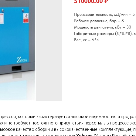
₽
510000.00
Производительность, м3/мин – 5
Рабочее давление, бар – 8
Мощность двигателя, кВт – 30
Габаритные размеры (Д*Ш*В), м
Вес, кг – 654
прессор, который характеризуется высокой надежностью и продо
х и не требуют постоянного присутствия персонала в процессе э
высокое качество сборки и высококачественные комплектующие, п
опулярности винтовых компрессоров
Xeleron
ZA среди Российских