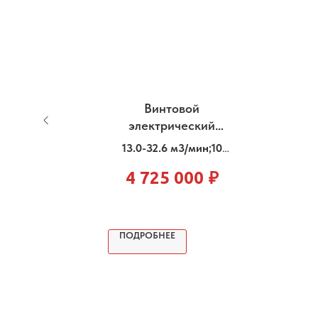
й
Винтовой
электрический
лем
компрессор DMV-
13.0-32.6 м3/мин;10
5
200G
6-
Бар;200 кВт
4 725 000
₽
ПОДРОБНЕЕ