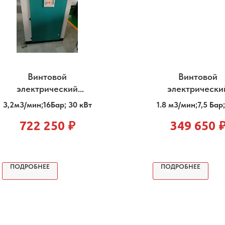
Винтовой
Винтовой
электрический
электрически
компрессор DM-30A
компрессор DM-
3,2м3/мин;16Бар; 30 кВт
1.8 м3/мин;7,5 Бар;
(16бар)
кВт
722 250
₽
349 650
ПОДРОБНЕЕ
ПОДРОБНЕЕ