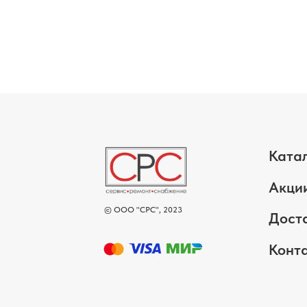
Ката
Акци
© ООО "СРС", 2023
Дост
Конт