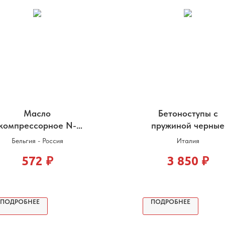
Масло
Бетоноступы с
компрессорное N-
пружиной черные
Dustrial Сompressor
Бельгия - Россия
Италия
VDL 46
572
₽
3 850
₽
ПОДРОБНЕЕ
ПОДРОБНЕЕ