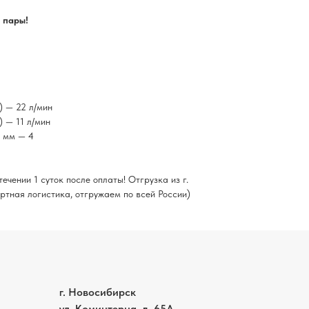
 пары!
) — 22 л/мин
) — 11 л/мин
 мм — 4
ечении 1 суток после оплаты! Отгрузка из г.
ртная логистика, отгружаем по всей России)
г. Новосибирск
ул. Коминтерна, д. 65А,