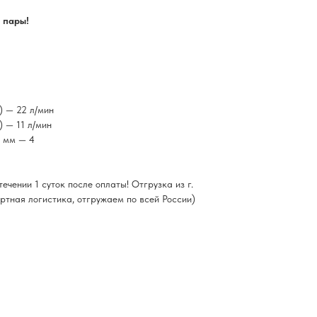
 пары!
) — 22 л/мин
) — 11 л/мин
 мм — 4
ечении 1 суток после оплаты! Отгрузка из г.
ртная логистика, отгружаем по всей России)